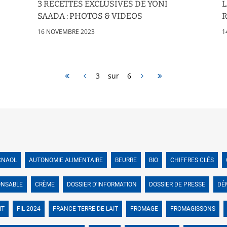
3 RECETTES EXCLUSIVES DE YONI
L
SAADA : PHOTOS & VIDEOS
R
16 NOVEMBRE 2023
1
3 sur 6
CNAOL
AUTONOMIE ALIMENTAIRE
BEURRE
BIO
CHIFFRES CLÉS
ONSABLE
CRÈME
DOSSIER D'INFORMATION
DOSSIER DE PRESSE
DÉ
IT
FIL 2024
FRANCE TERRE DE LAIT
FROMAGE
FROMAGISSONS