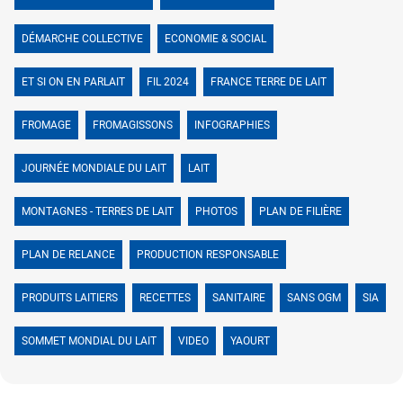
DÉMARCHE COLLECTIVE
ECONOMIE & SOCIAL
ET SI ON EN PARLAIT
FIL 2024
FRANCE TERRE DE LAIT
FROMAGE
FROMAGISSONS
INFOGRAPHIES
JOURNÉE MONDIALE DU LAIT
LAIT
MONTAGNES - TERRES DE LAIT
PHOTOS
PLAN DE FILIÈRE
PLAN DE RELANCE
PRODUCTION RESPONSABLE
PRODUITS LAITIERS
RECETTES
SANITAIRE
SANS OGM
SIA
SOMMET MONDIAL DU LAIT
VIDEO
YAOURT