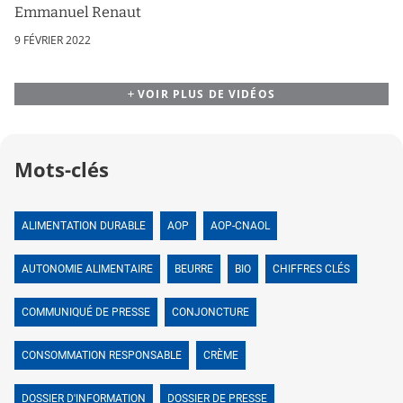
Emmanuel Renaut
9 FÉVRIER 2022
VOIR PLUS DE VIDÉOS
Mots-clés
ALIMENTATION DURABLE
AOP
AOP-CNAOL
AUTONOMIE ALIMENTAIRE
BEURRE
BIO
CHIFFRES CLÉS
COMMUNIQUÉ DE PRESSE
CONJONCTURE
CONSOMMATION RESPONSABLE
CRÈME
DOSSIER D'INFORMATION
DOSSIER DE PRESSE