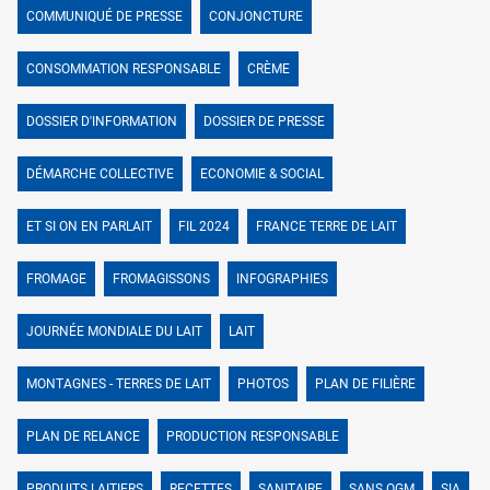
COMMUNIQUÉ DE PRESSE
CONJONCTURE
CONSOMMATION RESPONSABLE
CRÈME
DOSSIER D'INFORMATION
DOSSIER DE PRESSE
DÉMARCHE COLLECTIVE
ECONOMIE & SOCIAL
ET SI ON EN PARLAIT
FIL 2024
FRANCE TERRE DE LAIT
FROMAGE
FROMAGISSONS
INFOGRAPHIES
JOURNÉE MONDIALE DU LAIT
LAIT
MONTAGNES - TERRES DE LAIT
PHOTOS
PLAN DE FILIÈRE
PLAN DE RELANCE
PRODUCTION RESPONSABLE
PRODUITS LAITIERS
RECETTES
SANITAIRE
SANS OGM
SIA