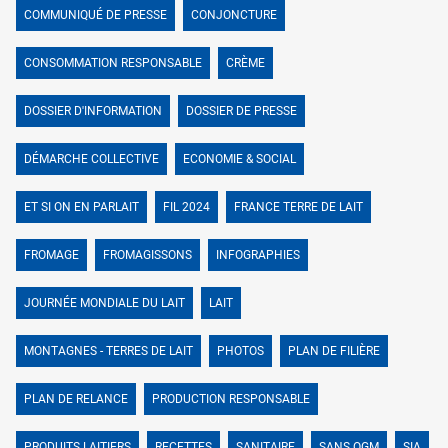
COMMUNIQUÉ DE PRESSE
CONJONCTURE
CONSOMMATION RESPONSABLE
CRÈME
DOSSIER D'INFORMATION
DOSSIER DE PRESSE
DÉMARCHE COLLECTIVE
ECONOMIE & SOCIAL
ET SI ON EN PARLAIT
FIL 2024
FRANCE TERRE DE LAIT
FROMAGE
FROMAGISSONS
INFOGRAPHIES
JOURNÉE MONDIALE DU LAIT
LAIT
MONTAGNES - TERRES DE LAIT
PHOTOS
PLAN DE FILIÈRE
PLAN DE RELANCE
PRODUCTION RESPONSABLE
PRODUITS LAITIERS
RECETTES
SANITAIRE
SANS OGM
SIA