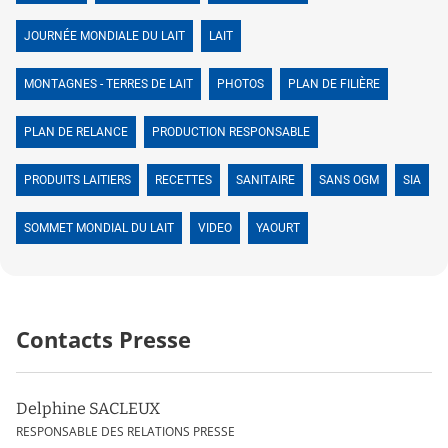
JOURNÉE MONDIALE DU LAIT
LAIT
MONTAGNES - TERRES DE LAIT
PHOTOS
PLAN DE FILIÈRE
PLAN DE RELANCE
PRODUCTION RESPONSABLE
PRODUITS LAITIERS
RECETTES
SANITAIRE
SANS OGM
SIA
SOMMET MONDIAL DU LAIT
VIDEO
YAOURT
Contacts Presse
Delphine SACLEUX
RESPONSABLE DES RELATIONS PRESSE