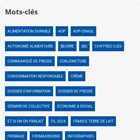
Mots-clés
ALIMENTATION DURABLE
AOP
AOP-CNAOL
AUTONOMIE ALIMENTAIRE
BEURRE
BIO
CHIFFRES CLÉS
COMMUNIQUÉ DE PRESSE
CONJONCTURE
CONSOMMATION RESPONSABLE
CRÈME
DOSSIER D'INFORMATION
DOSSIER DE PRESSE
DÉMARCHE COLLECTIVE
ECONOMIE & SOCIAL
ET SI ON EN PARLAIT
FIL 2024
FRANCE TERRE DE LAIT
FROMAGE
FROMAGISSONS
INFOGRAPHIES