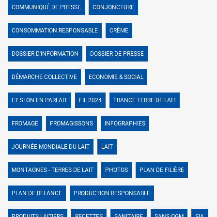
COMMUNIQUÉ DE PRESSE
CONJONCTURE
CONSOMMATION RESPONSABLE
CRÈME
DOSSIER D'INFORMATION
DOSSIER DE PRESSE
DÉMARCHE COLLECTIVE
ECONOMIE & SOCIAL
ET SI ON EN PARLAIT
FIL 2024
FRANCE TERRE DE LAIT
FROMAGE
FROMAGISSONS
INFOGRAPHIES
JOURNÉE MONDIALE DU LAIT
LAIT
MONTAGNES - TERRES DE LAIT
PHOTOS
PLAN DE FILIÈRE
PLAN DE RELANCE
PRODUCTION RESPONSABLE
PRODUITS LAITIERS
RECETTES
SANITAIRE
SANS OGM
SIA