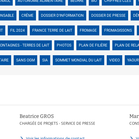
CNAOL
AUTONOMIE ALIMENTAIRE
BEURRE
BIO
CHIFFRES CLÉS
ONSABLE
CRÈME
DOSSIER D'INFORMATION
DOSSIER DE PRESSE
DÉ
IT
FIL 2024
FRANCE TERRE DE LAIT
FROMAGE
FROMAGISSONS
ONTAGNES - TERRES DE LAIT
PHOTOS
PLAN DE FILIÈRE
PLAN DE REL
TAIRE
SANS OGM
SIA
SOMMET MONDIAL DU LAIT
VIDEO
YAOUR
Beatrice GROS
Mar
CHARGÉE DE PROJETS - SERVICE DE PRESSE
CON
Voir les informations de contact
V