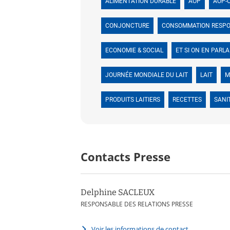
ALIMENTATION DURABLE
AOP
AOP-
CONJONCTURE
CONSOMMATION RESP
ECONOMIE & SOCIAL
ET SI ON EN PARLA
JOURNÉE MONDIALE DU LAIT
LAIT
M
PRODUITS LAITIERS
RECETTES
SANI
Contacts Presse
Delphine SACLEUX
RESPONSABLE DES RELATIONS PRESSE
Voir les informations de contact