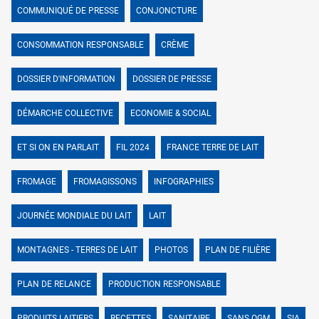
COMMUNIQUÉ DE PRESSE
CONJONCTURE
CONSOMMATION RESPONSABLE
CRÈME
DOSSIER D'INFORMATION
DOSSIER DE PRESSE
DÉMARCHE COLLECTIVE
ECONOMIE & SOCIAL
ET SI ON EN PARLAIT
FIL 2024
FRANCE TERRE DE LAIT
FROMAGE
FROMAGISSONS
INFOGRAPHIES
JOURNÉE MONDIALE DU LAIT
LAIT
MONTAGNES - TERRES DE LAIT
PHOTOS
PLAN DE FILIÈRE
PLAN DE RELANCE
PRODUCTION RESPONSABLE
PRODUITS LAITIERS
RECETTES
SANITAIRE
SANS OGM
SIA