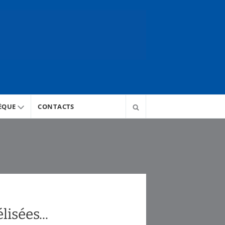
ÈQUE
CONTACTS
isées...